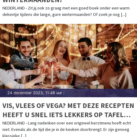
NEDERLAND - Zit jij ook zo graag met een goed boek onder een warm
dekentje tijdens die lange, gure wintermaanden? Of zoek je nog [...]
24 december 2023, 11:48 uur
|
VIS, VLEES OF VEGA? MET DEZE RECEPTEN
HEEFT U SNEL IETS LEKKERS OP TAFEL
MET KERST
NEDERLAND - Lang nadenken over een origineel kerstmenu hoeft echt
niet. Evenals als de tijd die je in de keuken doorbrengt. Er zijn genoeg
klassieke [...]