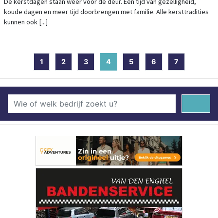
De kerstdagen staan weer voor de deur. Een tijd van gezelligheid,
koude dagen en meer tijd doorbrengen met familie. Alle kersttradities
kunnen ook [...]
1
2
3
4
(current)
5
6
7