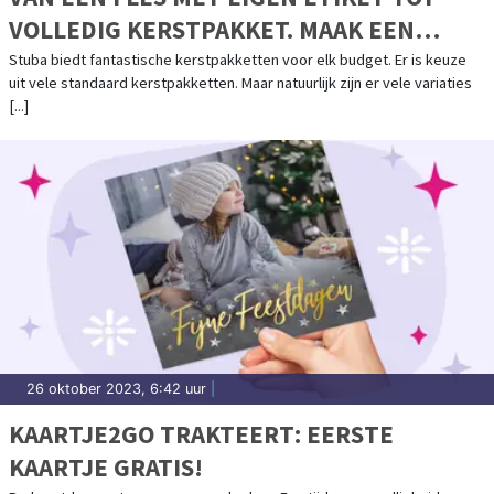
VOLLEDIG KERSTPAKKET. MAAK EEN
AFSPRAAK VOOR EEN PAKKET VAN A TOT Z
Stuba biedt fantastische kerstpakketten voor elk budget. Er is keuze
uit vele standaard kerstpakketten. Maar natuurlijk zijn er vele variaties
[...]
26 oktober 2023, 6:42 uur
|
KAARTJE2GO TRAKTEERT: EERSTE
KAARTJE GRATIS!