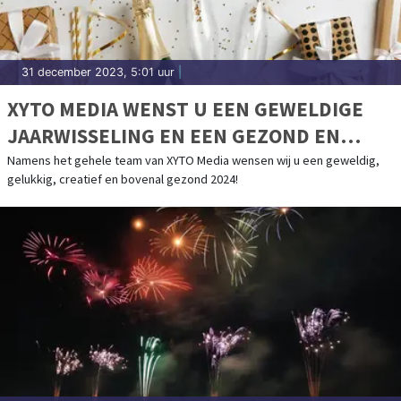
31 december 2023, 5:01 uur
|
XYTO MEDIA WENST U EEN GEWELDIGE
JAARWISSELING EN EEN GEZOND EN
CREATIEF 2024
Namens het gehele team van XYTO Media wensen wij u een geweldig,
gelukkig, creatief en bovenal gezond 2024!