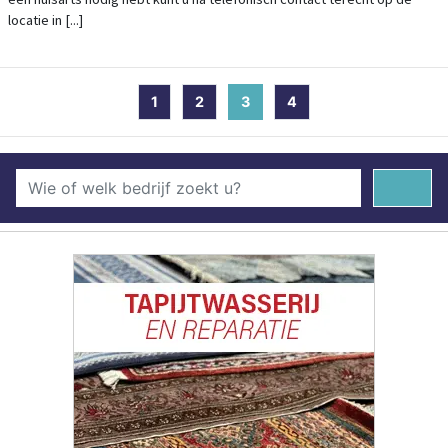
locatie in [...]
1
2
3
(current)
4