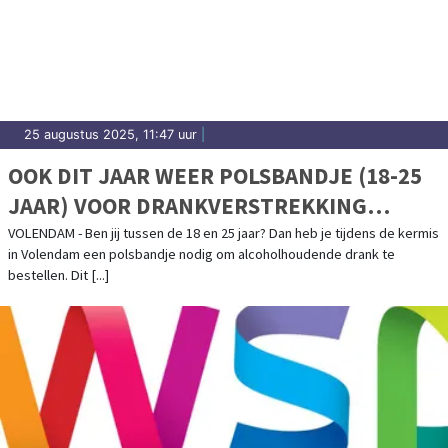
25 augustus 2025, 11:47 uur
|
OOK DIT JAAR WEER POLSBANDJE (18-25
JAAR) VOOR DRANKVERSTREKKING
TIJDENS KERMIS VOLENDAM
VOLENDAM - Ben jij tussen de 18 en 25 jaar? Dan heb je tijdens de kermis
in Volendam een polsbandje nodig om alcoholhoudende drank te
bestellen. Dit [...]