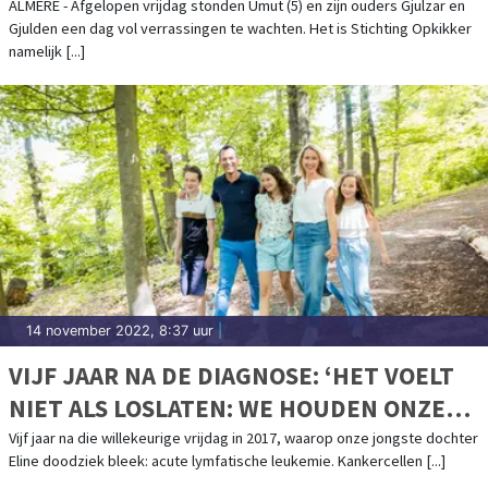
WELVERDIENDE OPKIKKERDAG VOL
ALMERE - Afgelopen vrijdag stonden Umut (5) en zijn ouders Gjulzar en
Gjulden een dag vol verrassingen te wachten. Het is Stichting Opkikker
VERRASSINGEN!
namelijk [...]
14 november 2022, 8:37 uur
|
VIJF JAAR NA DE DIAGNOSE: ‘HET VOELT
NIET ALS LOSLATEN: WE HOUDEN ONZE
WERKELIJKHEID ANDERS VAST.’
Vijf jaar na die willekeurige vrijdag in 2017, waarop onze jongste dochter
Eline doodziek bleek: acute lymfatische leukemie. Kankercellen [...]