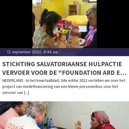
12 september 2022, 9:44 uur
|
STICHTING SALVATORIAANSE HULPACTIE
VERVOER VOOR DE “FOUNDATION ARD EL
AMAL”
NEDERLAND - In het kwartaalblad, 3de editie 2022 vertellen we over het
project van medefinanciering van een kleine personenbus voor het
vervoer van [...]