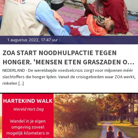
1 augustus 2022, 17:47 uur
|
ZOA START NOODHULPACTIE TEGEN
HONGER. 'MENSEN ETEN GRASZADEN OM
TE OVERLEVEN'
NEDERLAND - De wereldwijde voedselcrisis zorgt voor miljoenen méér
slachtoffers die honger lijden. Vanuit de crisisgebieden waar ZOA werkt,
rinkelen [...]