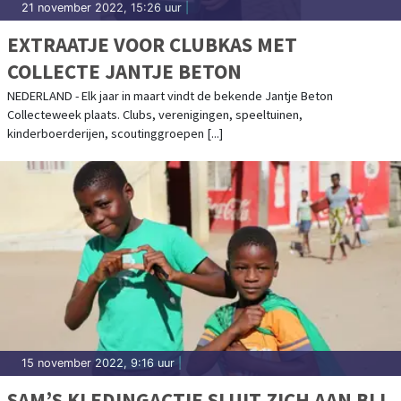
21 november 2022, 15:26 uur
|
EXTRAATJE VOOR CLUBKAS MET
COLLECTE JANTJE BETON
NEDERLAND - Elk jaar in maart vindt de bekende Jantje Beton
Collecteweek plaats. Clubs, verenigingen, speeltuinen,
kinderboerderijen, scoutinggroepen [...]
15 november 2022, 9:16 uur
|
SAM’S KLEDINGACTIE SLUIT ZICH AAN BIJ