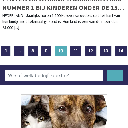
NUMMER 1 BIJ KINDEREN ONDER DE 15
JAAR. STRIJD MEE TIJDENS DE
NEDERLAND - Jaarlijks horen 1.500 kersverse ouders dat het hart van
hun kindje niet helemaal gezond is. Hun kind is een van de meer dan
LANDELIJKE COLLECTEWEEK VAN
25.000 [...]
STICHTING HARTEKIND!
1
...
8
9
10
(current)
11
12
13
14