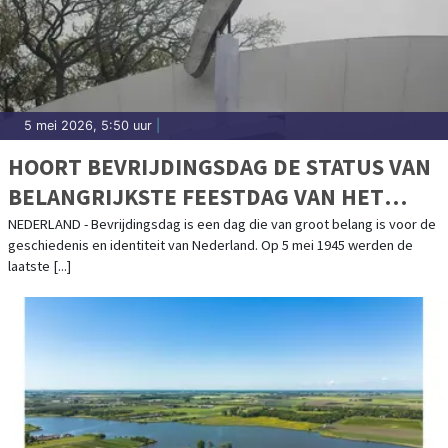
5 mei 2026, 5:50 uur
|
HOORT BEVRIJDINGSDAG DE STATUS VAN
BELANGRIJKSTE FEESTDAG VAN HET
JAAR TE KRIJGEN?
NEDERLAND - Bevrijdingsdag is een dag die van groot belang is voor de
geschiedenis en identiteit van Nederland. Op 5 mei 1945 werden de
laatste [...]