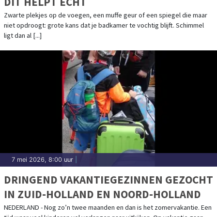
DIT HELPT ÉCHT
Zwarte plekjes op de voegen, een muffe geur of een spiegel die maar
niet opdroogt: grote kans dat je badkamer te vochtig blijft. Schimmel
ligt dan al [...]
7 mei 2026, 8:00 uur
|
DRINGEND VAKANTIEGEZINNEN GEZOCHT
IN ZUID-HOLLAND EN NOORD-HOLLAND
NEDERLAND - Nog zo’n twee maanden en dan is het zomervakantie. Een