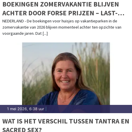
BOEKINGEN ZOMERVAKANTIE BLIJVEN
ACHTER DOOR FORSE PRIJZEN – LAST-
MINUTE EXPLOSIE VERWACHT
NEDERLAND - De boekingen voor huisjes op vakantieparken in de
zomervakantie van 2026 blijven momenteel achter ten opzichte van
voorgaande jaren. Dat [...]
1 mei 2026, 6:38 uur
|
WAT IS HET VERSCHIL TUSSEN TANTRA EN
SACRED SEX?