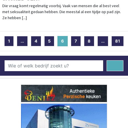
Die vraag komt regelmatig voorbij. Vaak van mensen die al best veel
met seksualiteit gedaan hebben. Die meestal al een tijdje op pad zijn.
Ze hebben [...]
1
...
4
5
6
(current)
7
8
...
81