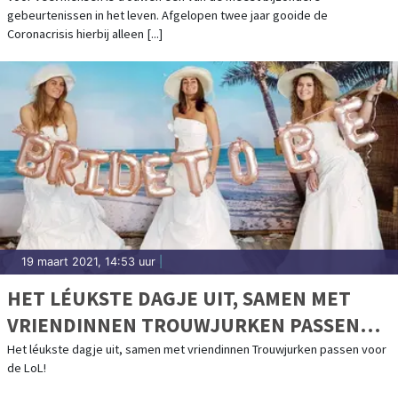
gebeurtenissen in het leven. Afgelopen twee jaar gooide de
Coronacrisis hierbij alleen [...]
19 maart 2021, 14:53 uur
|
HET LÉUKSTE DAGJE UIT, SAMEN MET
VRIENDINNEN TROUWJURKEN PASSEN
VOOR DE LOL!
Het léukste dagje uit, samen met vriendinnen Trouwjurken passen voor
de LoL!