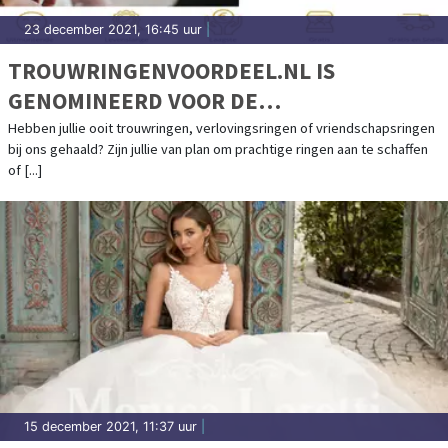
23 december 2021, 16:45 uur
|
TROUWRINGENVOORDEEL.NL IS
GENOMINEERD VOOR DE
TOPTROUWBEDRIJVEN AWARDS
Hebben jullie ooit trouwringen, verlovingsringen of vriendschapsringen
bij ons gehaald? Zijn jullie van plan om prachtige ringen aan te schaffen
2021/2022 IN DE CATEGORIE
of [...]
TROUWRINGEN!
15 december 2021, 11:37 uur
|