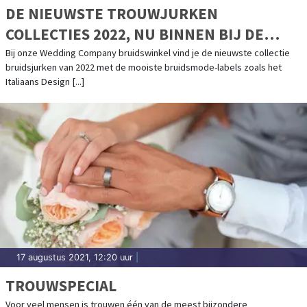
DE NIEUWSTE TROUWJURKEN
COLLECTIES 2022, NU BINNEN BIJ DE
WEDDING COMPANY!
Bij onze Wedding Company bruidswinkel vind je de nieuwste collectie
bruidsjurken van 2022 met de mooiste bruidsmode-labels zoals het
Italiaans Design [...]
17 augustus 2021, 12:20 uur
|
TROUWSPECIAL
Voor veel mensen is trouwen één van de meest bijzondere