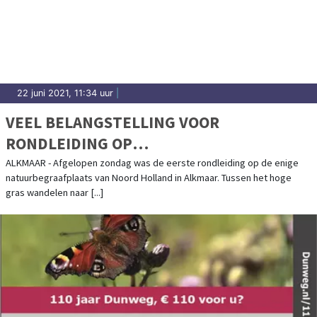
22 juni 2021, 11:34 uur
|
VEEL BELANGSTELLING VOOR
RONDLEIDING OP
NATUURBEGRAAFPLAATS GEESTMERLOO
ALKMAAR - Afgelopen zondag was de eerste rondleiding op de enige
natuurbegraafplaats van Noord Holland in Alkmaar. Tussen het hoge
gras wandelen naar [...]