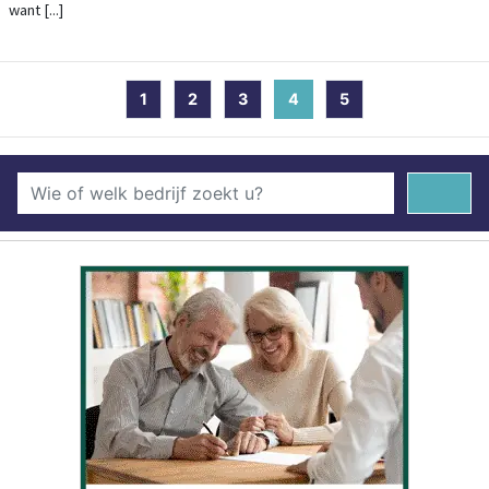
want [...]
1
2
3
4
(current)
5