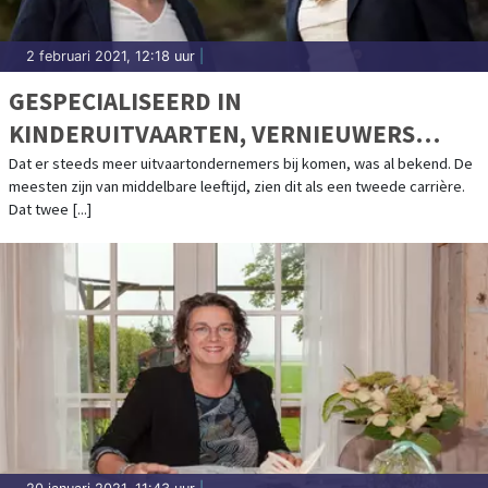
2 februari 2021, 12:18 uur
|
GESPECIALISEERD IN
KINDERUITVAARTEN, VERNIEUWERS
BINNEN DE UITVAARTBRANCHE
Dat er steeds meer uitvaartondernemers bij komen, was al bekend. De
meesten zijn van middelbare leeftijd, zien dit als een tweede carrière.
Dat twee [...]