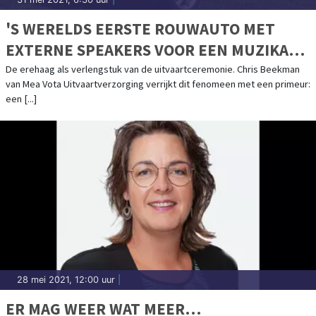
'S WERELDS EERSTE ROUWAUTO MET
EXTERNE SPEAKERS VOOR EEN MUZIKALE,
PERSOONLIJKE LAATSTE RIT
De erehaag als verlengstuk van de uitvaartceremonie. Chris Beekman
van Mea Vota Uitvaartverzorging verrijkt dit fenomeen met een primeur:
een [...]
28 mei 2021, 12:00 uur
|
ER MAG WEER WAT MEER…