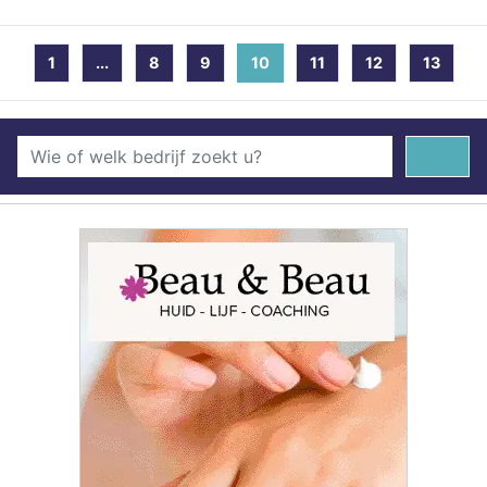
1
...
8
9
10
(current)
11
12
13