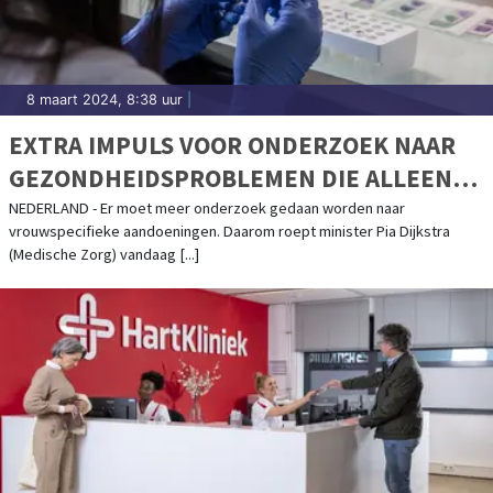
8 maart 2024, 8:38 uur
|
EXTRA IMPULS VOOR ONDERZOEK NAAR
GEZONDHEIDSPROBLEMEN DIE ALLEEN
VROUWEN HEBBEN
NEDERLAND - Er moet meer onderzoek gedaan worden naar
vrouwspecifieke aandoeningen. Daarom roept minister Pia Dijkstra
(Medische Zorg) vandaag [...]