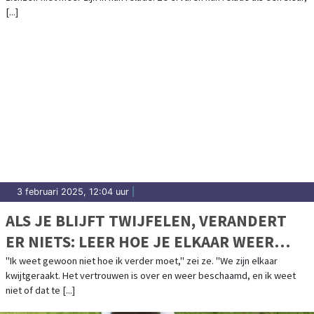
[...]
3 februari 2025, 12:04 uur
|
ALS JE BLIJFT TWIJFELEN, VERANDERT
ER NIETS: LEER HOE JE ELKAAR WEER
KUNT VERTROUWEN EN BEGRIJPEN
"Ik weet gewoon niet hoe ik verder moet," zei ze. "We zijn elkaar
kwijtgeraakt. Het vertrouwen is over en weer beschaamd, en ik weet
niet of dat te [...]