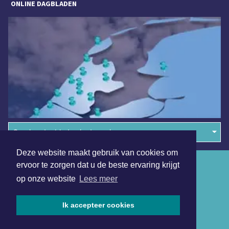
ONLINE DAGBLADEN
Overige dagbladen in de regio
Deze website maakt gebruik van cookies om
Algemene voorwaarden
ervoor te zorgen dat u de beste ervaring krijgt
op onze website
Lees meer
Disclaimer
Privacy Statement
Ik accepteer cookies
Copyright (c) 2026 | Volendamsdagblad.nl - Alle rechten