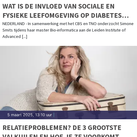
WAT IS DE INVLOED VAN SOCIALE EN
FYSIEKE LEEFOMGEVING OP DIABETES
TYPE 2?
NEDERLAND - In samenwerking met het CBS en TNO onderzocht Simone
Smits tijdens haar master Bio-informatica aan de Leiden Institute of
Advanced [...]
5 maart 2025, 13:10 uur
|
RELATIEPROBLEMEN? DE 3 GROOTSTE
VALKUILEN EN HOE JE ZE VOORKOMT