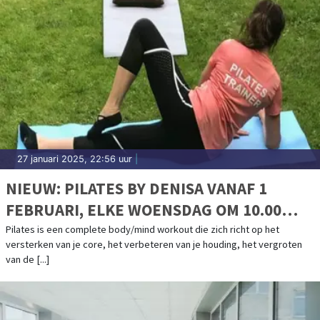
27 januari 2025, 22:56 uur
|
NIEUW: PILATES BY DENISA VANAF 1
FEBRUARI, ELKE WOENSDAG OM 10.00
UUR EN OM 11.00 UUR IN BERGEN, DE
Pilates is een complete body/mind workout die zich richt op het
versterken van je core, het verbeteren van je houding, het vergroten
BERKELEY
van de [...]