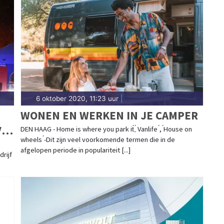
6 oktober 2020, 11:23 uur
|
WONEN EN WERKEN IN JE CAMPER
VAT
DEN HAAG - Home is where you park it́,́ Vanlife ́, ́House on
wheels ́-Dit zijn veel voorkomende termen die in de
afgelopen periode in populariteit [...]
rijf