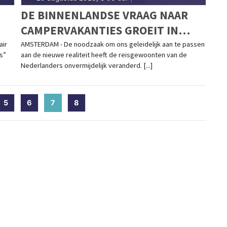
DE BINNENLANDSE VRAAG NAAR
CAMPERVAKANTIES GROEIT IN
JUNI EN JULI 900% IN
air
AMSTERDAM - De noodzaak om ons geleidelijk aan te passen
s”
aan de nieuwe realiteit heeft de reisgewoonten van de
VERGELIJKING MET VORIG JAAR
Nederlanders onvermijdelijk veranderd. [...]
5
6
7
(current)
8