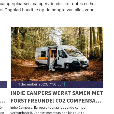
 camperplaatsen, campervriendelijke routes en het
ms Dagblad houdt je op de hoogte van alles voor
1 december 2020, 7:50 uur
|
INDIE CAMPERS WERKT SAMEN MET
FORSTFREUNDE: CO2 COMPENSATIE
VOOR JE ROADTRIP DOOR HET
één
Indie Campers, Europa's toonaangevende camper
een
verhuurbedrijf, kondigt met trots een langdurige