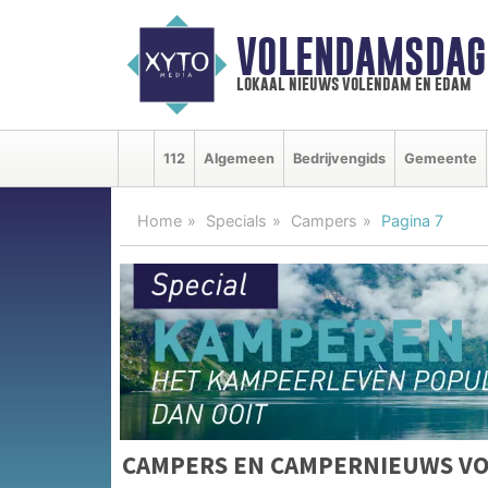
VOLENDAMSDAG
lokaal nieuws volendam en edam
112
Algemeen
Bedrijvengids
Gemeente
Home
Specials
Campers
Pagina 7
CAMPERS EN CAMPERNIEUWS V