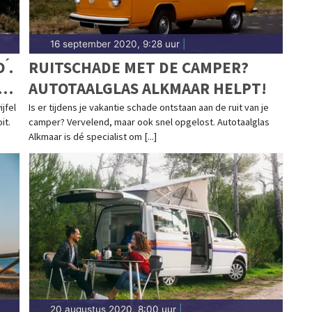
16 september 2020, 9:28 uur
|
́.
RUITSCHADE MET DE CAMPER?
AUTOTAALGLAS ALKMAAR HELPT!
jfel
Is er tijdens je vakantie schade ontstaan aan de ruit van je
it.
camper? Vervelend, maar ook snel opgelost. Autotaalglas
Alkmaar is dé specialist om [...]
20 augustus 2020, 8:00 uur
|