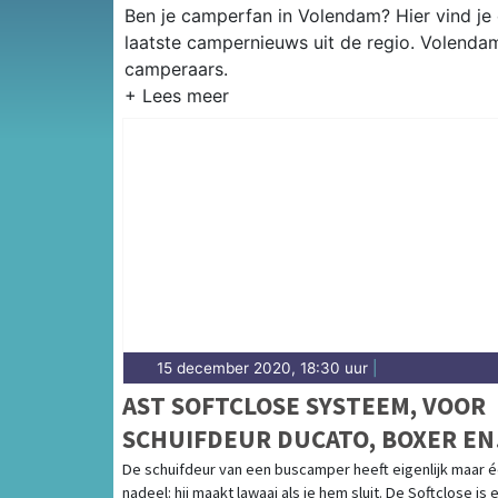
Ben je camperfan in Volendam? Hier vind je
laatste campernieuws uit de regio. Volenda
camperaars.
15 december 2020, 18:30 uur
|
AST SOFTCLOSE SYSTEEM, VOOR
SCHUIFDEUR DUCATO, BOXER EN
JUMPER >2006
De schuifdeur van een buscamper heeft eigenlijk maar 
nadeel: hij maakt lawaai als je hem sluit. De Softclose is 