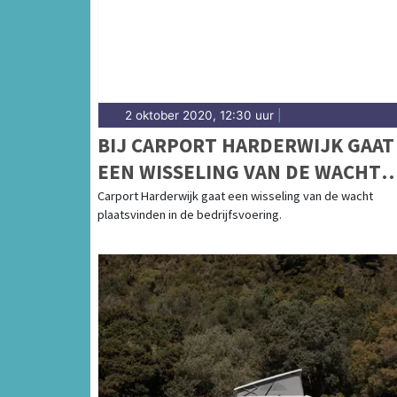
2 oktober 2020, 12:30 uur
|
BIJ CARPORT HARDERWIJK GAAT
EEN WISSELING VAN DE WACHT
PLAATSVINDEN IN DE
Carport Harderwijk gaat een wisseling van de wacht
plaatsvinden in de bedrijfsvoering.
BEDRIJFSVOERING