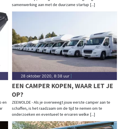
PLANTEN VAN BOMEN
samenwerking aan met de duurzame startup [...]
28 oktober 2020, 8:38 uur
|
EEN CAMPER KOPEN, WAAR LET JE
OP?
p en
ZEEWOLDE - Als je overweegt jouw eerste camper aan te
ar
schaffen, is het raadzaam om de tijd te nemen om te
onderzoeken en eventueel te ervaren welke [...]