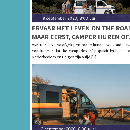
18 september 2020, 8:00 uur
|
ERVAAR HET LEVEN ́ON THE ROAD 
MAAR EERST, CAMPER HUREN OF
KOPEN?
AMSTERDAM - Na afgelopen zomer kunnen we zonder twi
concluderen dat “hetcamperleven” populairder is dan oo
Nederlanders en Belgen zijn altijd [...]
3 september 2020, 8:00 uur
|