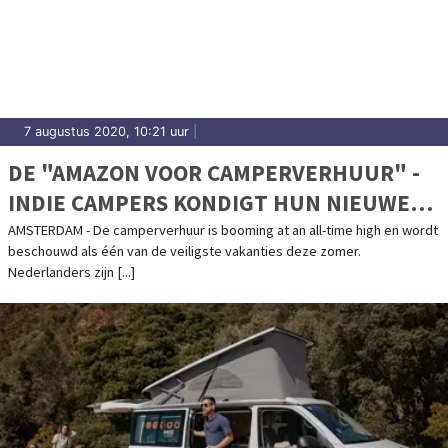
7 augustus 2020, 10:21 uur
|
DE "AMAZON VOOR CAMPERVERHUUR" -
INDIE CAMPERS KONDIGT HUN NIEUWE
CAMPERVERHUUR MARKTPLAATS AAN
AMSTERDAM - De camperverhuur is booming at an all-time high en wordt
beschouwd als één van de veiligste vakanties deze zomer.
Nederlanders zijn [...]