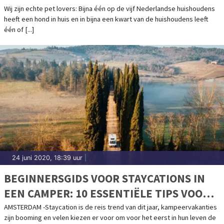
Wij zijn echte pet lovers: Bijna één op de vijf Nederlandse huishoudens
heeft een hond in huis en in bijna een kwart van de huishoudens leeft
één of [...]
24 juni 2020, 18:39 uur
|
BEGINNERSGIDS VOOR STAYCATIONS IN
EEN CAMPER: 10 ESSENTIËLE TIPS VOOR
DE ULTIEME NEDERLANDSE ROAD TRIP
AMSTERDAM -Staycation is de reis trend van dit jaar, kampeervakanties
zijn booming en velen kiezen er voor om voor het eerst in hun leven de
DEZE ZOMER