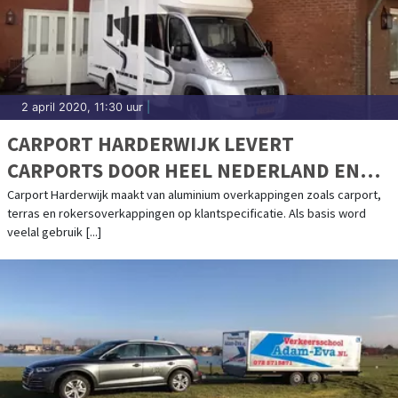
2 april 2020, 11:30 uur
|
CARPORT HARDERWIJK LEVERT
CARPORTS DOOR HEEL NEDERLAND EN
BELGIË
Carport Harderwijk maakt van aluminium overkappingen zoals carport,
terras en rokersoverkappingen op klantspecificatie. Als basis word
veelal gebruik [...]