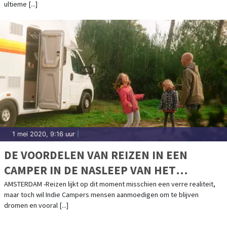
ultieme [...]
1 mei 2020, 9:16 uur
|
DE VOORDELEN VAN REIZEN IN EEN
CAMPER IN DE NASLEEP VAN HET
CORONAVIRUS
AMSTERDAM -Reizen lijkt op dit moment misschien een verre realiteit,
maar toch wil Indie Campers mensen aanmoedigen om te blijven
dromen en vooral [...]