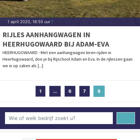
1 april 2020, 18:55 uur
|
RIJLES AANHANGWAGEN IN
HEERHUGOWAARD BIJ ADAM-EVA
HEERHUGOWAARD - Met een aanhangwagen leren rijden in
Heerhugowaard, doe je bij Rijschool Adam en Eva. In de rijlessen gaan
we in op zaken als [...]
1
...
6
7
8
(current)