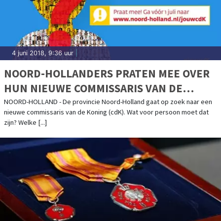
4 juni 2018, 9:36 uur
|
NOORD-HOLLANDERS PRATEN MEE OVER
HUN NIEUWE COMMISSARIS VAN DE
KONING
NOORD-HOLLAND - De provincie Noord-Holland gaat op zoek naar een
nieuwe commissaris van de Koning (cdK). Wat voor persoon moet dat
zijn? Welke [...]