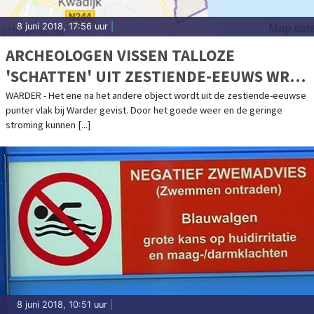
8 juni 2018, 17:56 uur
|
ARCHEOLOGEN VISSEN TALLOZE
'SCHATTEN' UIT ZESTIENDE-EEUWS WRAK
BIJ WARDER
WARDER - Het ene na het andere object wordt uit de zestiende-eeuwse
punter vlak bij Warder gevist. Door het goede weer en de geringe
stroming kunnen [...]
8 juni 2018, 10:51 uur
|