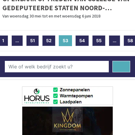
GEDEPUTEERDE STATEN NOORD-
HOLLAND
Van woensdag 30 mei tot en met woensdag 6 juni 2018
1
...
51
52
53
(current)
54
55
...
58