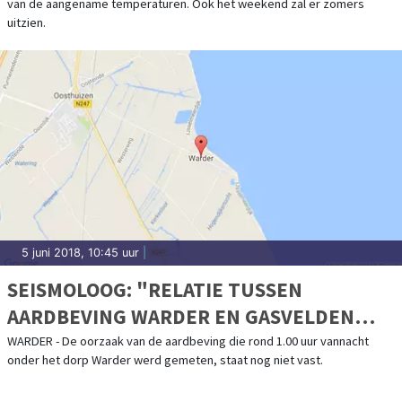
van de aangename temperaturen. Ook het weekend zal er zomers
uitzien.
5 juni 2018, 10:45 uur
|
SEISMOLOOG: "RELATIE TUSSEN
AARDBEVING WARDER EN GASVELDEN
ONDERZOEKEN"
WARDER - De oorzaak van de aardbeving die rond 1.00 uur vannacht
onder het dorp Warder werd gemeten, staat nog niet vast.