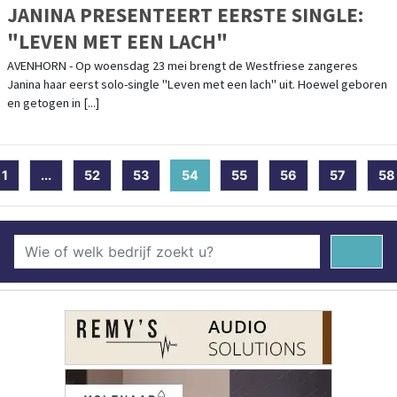
JANINA PRESENTEERT EERSTE SINGLE:
"LEVEN MET EEN LACH"
AVENHORN - Op woensdag 23 mei brengt de Westfriese zangeres
Janina haar eerst solo-single "Leven met een lach" uit. Hoewel geboren
en getogen in [...]
1
...
52
53
54
(current)
55
56
57
58