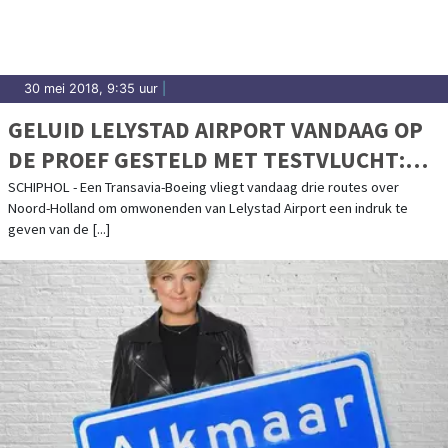
30 mei 2018, 9:35 uur
|
GELUID LELYSTAD AIRPORT VANDAAG OP
DE PROEF GESTELD MET TESTVLUCHT:
DIT ZIJN DE VLIEGROUTES
SCHIPHOL - Een Transavia-Boeing vliegt vandaag drie routes over
Noord-Holland om omwonenden van Lelystad Airport een indruk te
geven van de [...]