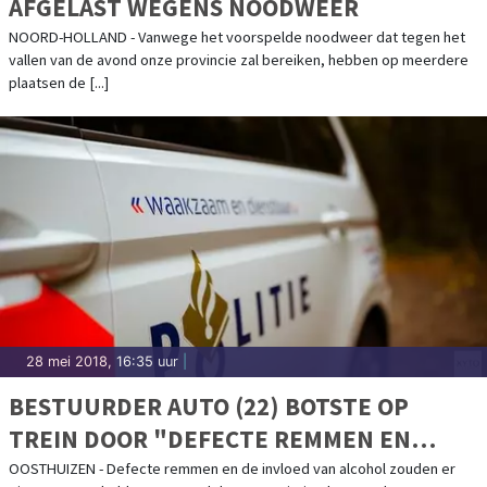
AFGELAST WEGENS NOODWEER
NOORD-HOLLAND - Vanwege het voorspelde noodweer dat tegen het
vallen van de avond onze provincie zal bereiken, hebben op meerdere
plaatsen de [...]
28 mei 2018, 16:35 uur
|
BESTUURDER AUTO (22) BOTSTE OP
TREIN DOOR "DEFECTE REMMEN EN
ALCOHOLGEBRUIK"
OOSTHUIZEN - Defecte remmen en de invloed van alcohol zouden er