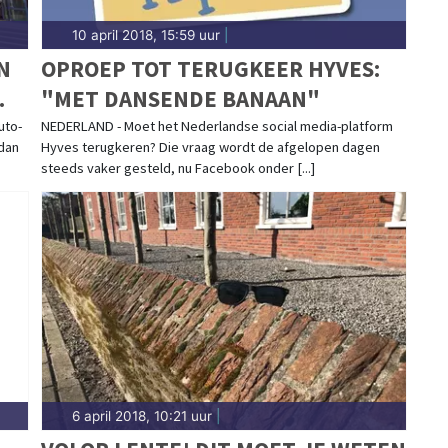
10 april 2018, 15:59 uur
|
N
OPROEP TOT TERUGKEER HYVES:
"MET DANSENDE BANAAN"
uto-
NEDERLAND - Moet het Nederlandse social media-platform
 dan
Hyves terugkeren? Die vraag wordt de afgelopen dagen
steeds vaker gesteld, nu Facebook onder [...]
6 april 2018, 10:21 uur
|