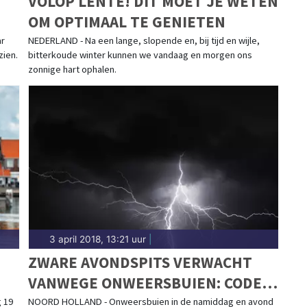
VOLOP LENTE! DIT MOET JE WETEN
OM OPTIMAAL TE GENIETEN
ar
NEDERLAND - Na een lange, slopende en, bij tijd en wijle,
zien.
bitterkoude winter kunnen we vandaag en morgen ons
zonnige hart ophalen.
3 april 2018, 13:21 uur
|
ZWARE AVONDSPITS VERWACHT
VANWEGE ONWEERSBUIEN: CODE
GEEL
 19
NOORD HOLLAND - Onweersbuien in de namiddag en avond