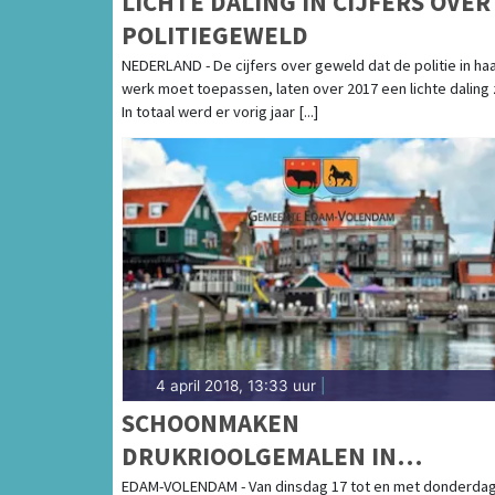
LICHTE DALING IN CIJFERS OVER
POLITIEGEWELD
NEDERLAND - De cijfers over geweld dat de politie in ha
werk moet toepassen, laten over 2017 een lichte daling 
In totaal werd er vorig jaar [...]
4 april 2018, 13:33 uur
|
SCHOONMAKEN
DRUKRIOOLGEMALEN IN
OOSTHUIZEN EN SCHARDAM
EDAM-VOLENDAM - Van dinsdag 17 tot en met donderdag