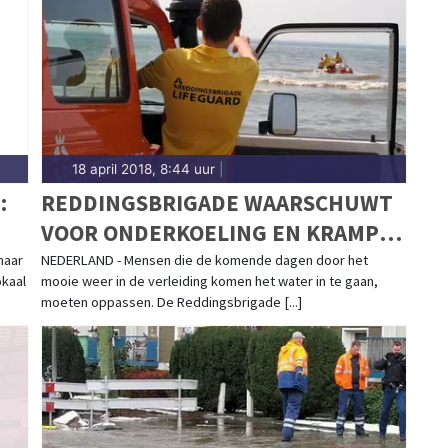
18 april 2018, 8:44 uur
|
:
REDDINGSBRIGADE WAARSCHUWT
VOOR ONDERKOELING EN KRAMP
DOOR KOUD ZWEMWATER
maar
NEDERLAND - Mensen die de komende dagen door het
okaal
mooie weer in de verleiding komen het water in te gaan,
moeten oppassen. De Reddingsbrigade [...]