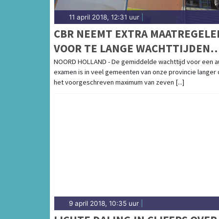
11 april 2018, 12:31 uur
|
CBR NEEMT EXTRA MAATREGELE
VOOR TE LANGE WACHTTIJDEN
RIJEXAMENS
NOORD HOLLAND - De gemiddelde wachttijd voor een a
examen is in veel gemeenten van onze provincie langer
het voorgeschreven maximum van zeven [...]
9 april 2018, 10:35 uur
|