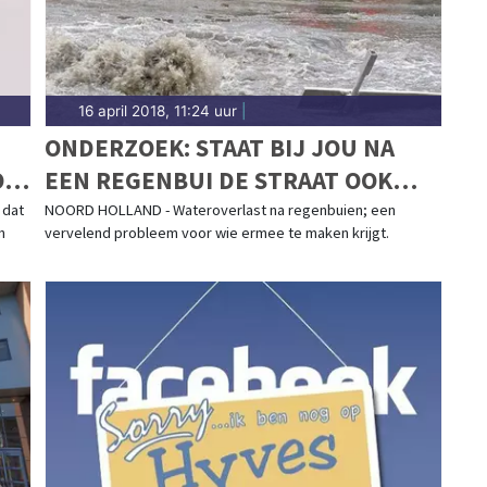
16 april 2018, 11:24 uur
|
ONDERZOEK: STAAT BIJ JOU NA
O
EEN REGENBUI DE STRAAT OOK
BLANK?
 dat
NOORD HOLLAND - Wateroverlast na regenbuien; een
n
vervelend probleem voor wie ermee te maken krijgt.