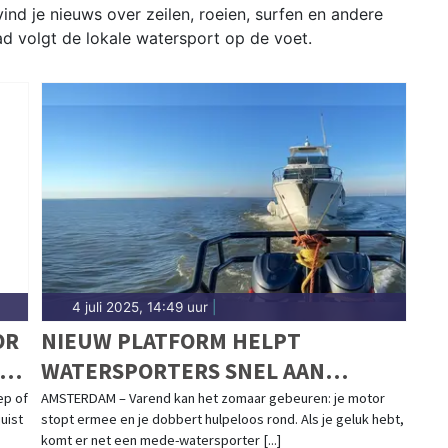
nd je nieuws over zeilen, roeien, surfen en andere
d volgt de lokale watersport op de voet.
4 juli 2025, 14:49 uur
|
OR
NIEUW PLATFORM HELPT
ÉN
WATERSPORTERS SNEL AAN
SLEEPHULP:
ep of
AMSTERDAM – Varend kan het zomaar gebeuren: je motor
juist
stopt ermee en je dobbert hulpeloos rond. Als je geluk hebt,
SLEPENDOENWESAMEN.NL LIVE
komt er net een mede-watersporter [...]