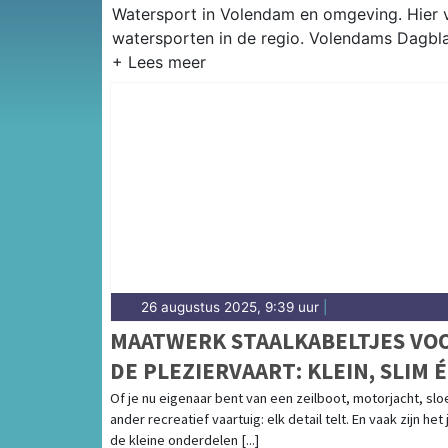
Watersport in Volendam en omgeving. Hier vi
watersporten in de regio. Volendams Dagbla
26 augustus 2025, 9:39 uur
|
MAATWERK STAALKABELTJES VO
DE PLEZIERVAART: KLEIN, SLIM 
OERSTERK
Of je nu eigenaar bent van een zeilboot, motorjacht, slo
ander recreatief vaartuig: elk detail telt. En vaak zijn het 
de kleine onderdelen [...]