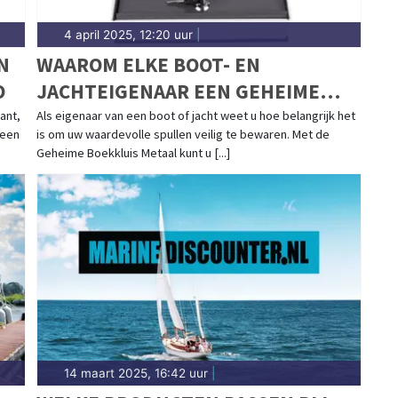
4 april 2025, 12:20 uur
|
N
WAAROM ELKE BOOT- EN
O
JACHTEIGENAAR EEN GEHEIME
BOEKKLUIS VAN METAAL MOET
ant,
Als eigenaar van een boot of jacht weet u hoe belangrijk het
 een
is om uw waardevolle spullen veilig te bewaren. Met de
HEBBEN
Geheime Boekkluis Metaal kunt u [...]
14 maart 2025, 16:42 uur
|