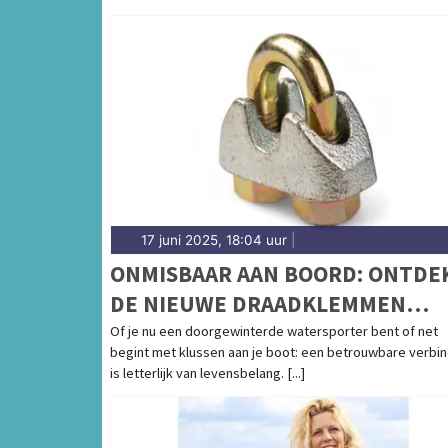
17 juni 2025, 18:04 uur
|
ONMISBAAR AAN BOORD: ONTDE
DE NIEUWE DRAADKLEMMEN
VOLGENS DIN EN 13411-5
Of je nu een doorgewinterde watersporter bent of net
begint met klussen aan je boot: een betrouwbare verbin
is letterlijk van levensbelang. [...]