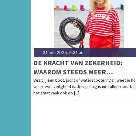
31 mei 2025, 5:31 uur
|
DE KRACHT VAN ZEKERHEID:
WAAROM STEEDS MEER
BOOTEIGENAREN KIEZEN VOOR
Bezit jij een boot, jacht of waterscooter? Dan weet je h
waardevol veiligheid is. Je vaartuig is niet alleen kostbaa
CAVO KABELSLOTEN
het staat vaak ook op [...]