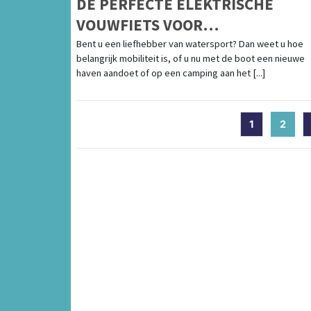
DE PERFECTE ELEKTRISCHE
VOUWFIETS VOOR
WATERSPORTLIEFHEBBERS
Bent u een liefhebber van watersport? Dan weet u hoe
belangrijk mobiliteit is, of u nu met de boot een nieuwe
haven aandoet of op een camping aan het [...]
1
2
(curr