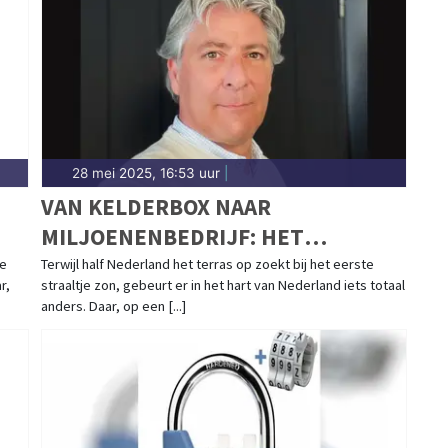
28 mei 2025, 16:53 uur
|
VAN KELDERBOX NAAR
MILJOENENBEDRIJF: HET
ONGEPOLIJSTE SUCCESVERHAAL
oe
Terwijl half Nederland het terras op zoekt bij het eerste
r,
straaltje zon, gebeurt er in het hart van Nederland iets totaal
VAN NAUTICGEAR.NL
anders. Daar, op een [...]