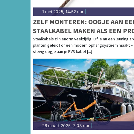
1 mei 2025, 14:52 uur
|
ZELF MONTEREN: OOGJE AAN EE
STAALKABEL MAKEN ALS EEN PR
Staalkabels zijn enorm veelzijdig. Of je nu een leuning sp
planten geleidt of een modern ophangsysteem maakt –
stevig oogje aan je RVS kabel [...]
26 maart 2025, 7:03 uur
|