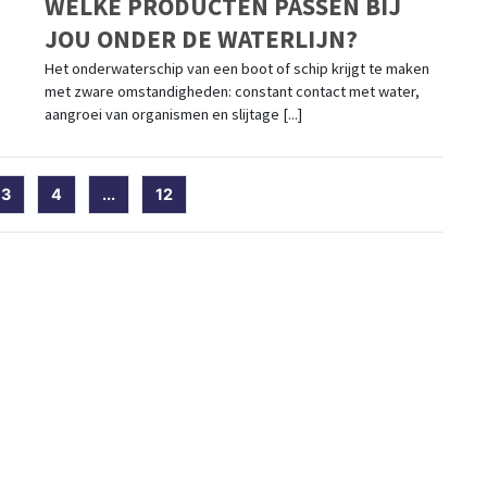
WELKE PRODUCTEN PASSEN BIJ
JOU ONDER DE WATERLIJN?
Het onderwaterschip van een boot of schip krijgt te maken
met zware omstandigheden: constant contact met water,
aangroei van organismen en slijtage [...]
ent)
3
4
...
12