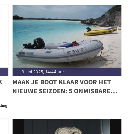
3 juni 2025, 14:44 uur
|
K
MAAK JE BOOT KLAAR VOOR HET
NIEUWE SEIZOEN: 5 ONMISBARE
TIPS VOOR EEN VEILIGE VAART
ding