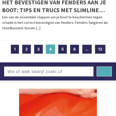
HET BEVESTIGEN VAN FENDERS AAN JE
BOOT: TIPS EN TRUCS MET SLIMLINE
KABELS
Een van de essentiële stappen om je boot te beschermen tegen
schade is het correct bevestigen van fenders. Fenders fungeren als
stootkussens tussen [...]
1
2
3
4
(current)
5
6
...
12