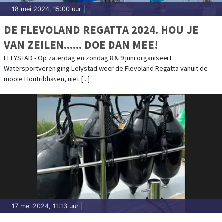
18 mei 2024, 15:00 uur
|
DE FLEVOLAND REGATTA 2024. HOU JE
VAN ZEILEN...... DOE DAN MEE!
LELYSTAD - Op zaterdag en zondag 8 & 9 juni organiseert
Watersportvereniging Lelystad weer de Flevoland Regatta vanuit de
mooie Houtribhaven, niet [...]
17 mei 2024, 11:13 uur
|