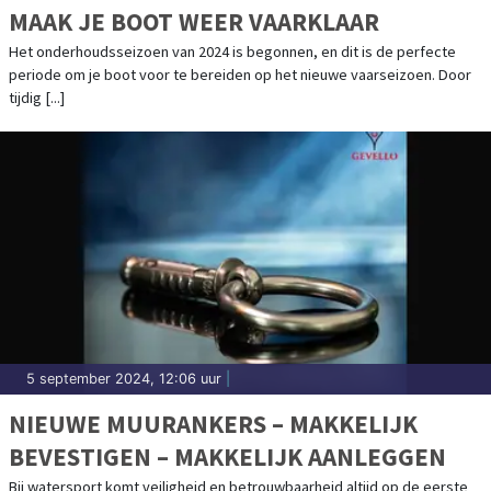
MAAK JE BOOT WEER VAARKLAAR
Het onderhoudsseizoen van 2024 is begonnen, en dit is de perfecte
periode om je boot voor te bereiden op het nieuwe vaarseizoen. Door
tijdig [...]
5 september 2024, 12:06 uur
|
NIEUWE MUURANKERS – MAKKELIJK
BEVESTIGEN – MAKKELIJK AANLEGGEN
Bij watersport komt veiligheid en betrouwbaarheid altijd op de eerste