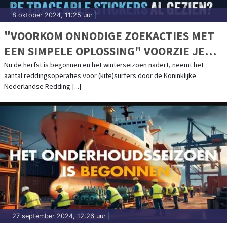
8 oktober 2024, 11:25 uur
|
"VOORKOM ONNODIGE ZOEKACTIES MET
EEN SIMPELE OPLOSSING" VOORZIE JE
SURFSPULLEN VAN BETRACEABLE
Nu de herfst is begonnen en het winterseizoen nadert, neemt het
aantal reddingsoperaties voor (kite)surfers door de Koninklijke
STICKERS
Nederlandse Redding [...]
27 september 2024, 12:26 uur
|