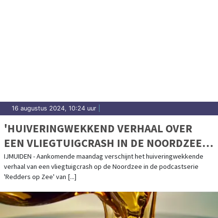
16 augustus 2024, 10:24 uur
|
'HUIVERINGWEKKEND VERHAAL OVER
EEN VLIEGTUIGCRASH IN DE NOORDZEE'
IN DE KNRM PODCASTSERIE
IJMUIDEN - Aankomende maandag verschijnt het huiveringwekkende
verhaal van een vliegtuigcrash op de Noordzee in de podcastserie
'Redders op Zee' van [...]