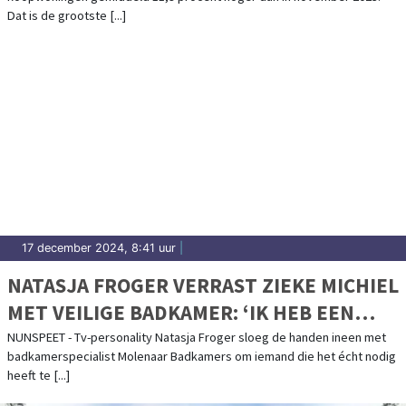
Dat is de grootste [...]
17 december 2024, 8:41 uur
|
NATASJA FROGER VERRAST ZIEKE MICHIEL
MET VEILIGE BADKAMER: ‘IK HEB EEN
DEEL VAN MIJN LEVEN TERUG’
NUNSPEET - Tv-personality Natasja Froger sloeg de handen ineen met
badkamerspecialist Molenaar Badkamers om iemand die het écht nodig
heeft te [...]