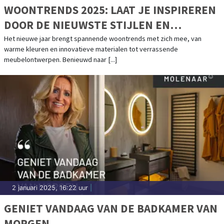
WOONTRENDS 2025: LAAT JE INSPIREREN
DOOR DE NIEUWSTE STIJLEN EN
KLEUREN
Het nieuwe jaar brengt spannende woontrends met zich mee, van
warme kleuren en innovatieve materialen tot verrassende
meubelontwerpen. Benieuwd naar [...]
2 januari 2025, 16:22 uur
|
GENIET VANDAAG VAN DE BADKAMER VAN
MORGEN