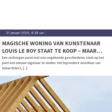
31 januari 2025, 9:38 uur
|
MAGISCHE WONING VAN KUNSTENAAR
LOUIS LE ROY STAAT TE KOOP – MAAR
VOOR HOE LANG?
Een verborgen parel met een ongekende geschiedenis staat op het
punt een nieuwe eigenaar te vinden. Het bijzondere woonhuis van
tuinarchitect, [...]