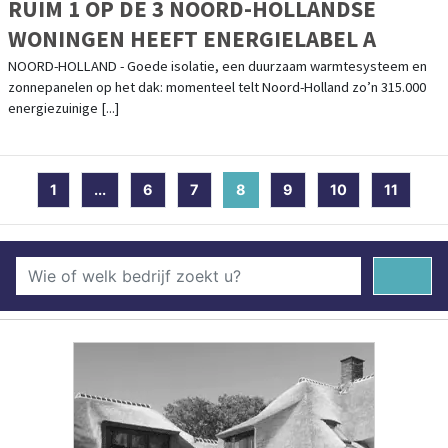
RUIM 1 OP DE 3 NOORD-HOLLANDSE
WONINGEN HEEFT ENERGIELABEL A
NOORD-HOLLAND - Goede isolatie, een duurzaam warmtesysteem en
zonnepanelen op het dak: momenteel telt Noord-Holland zo’n 315.000
energiezuinige [...]
1
...
6
7
8
(current)
9
10
11