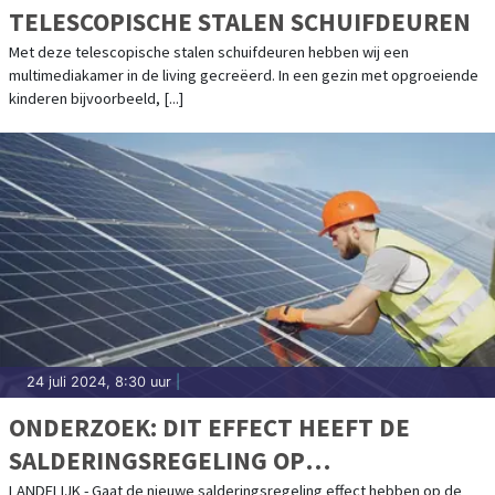
TELESCOPISCHE STALEN SCHUIFDEUREN
Met deze telescopische stalen schuifdeuren hebben wij een
multimediakamer in de living gecreëerd. In een gezin met opgroeiende
kinderen bijvoorbeeld, [...]
24 juli 2024, 8:30 uur
|
ONDERZOEK: DIT EFFECT HEEFT DE
SALDERINGSREGELING OP
ZONNEPANELEN-INSTALLATIE IN
LANDELIJK - Gaat de nieuwe salderingsregeling effect hebben op de