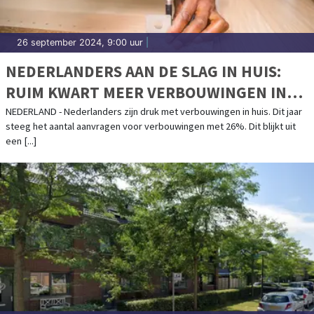
26 september 2024, 9:00 uur
|
NEDERLANDERS AAN DE SLAG IN HUIS:
RUIM KWART MEER VERBOUWINGEN IN
2024
NEDERLAND - Nederlanders zijn druk met verbouwingen in huis. Dit jaar
steeg het aantal aanvragen voor verbouwingen met 26%. Dit blijkt uit
een [...]