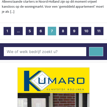
NODIG VOOR EEN APPARTEMENT
Alleenstaande starters in Noord-Holland zijn op dit moment vrijwel
kansloos op de woningmarkt. Voor een ‘gemiddeld appartement’ moet
je als [...]
1
...
5
6
7
(current)
8
9
10
11