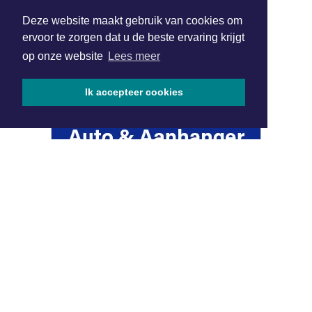
De Wateratlas van Noord-Holland geeft
Deze website maakt gebruik van cookies om
inzicht in onze relatie met water
ervoor te zorgen dat u de beste ervaring krijgt
op onze website
Lees meer
Graafmachine vliegt in brand tijdens rit
Ik accepteer cookies
in Hobrede
Zomerse warmte en droogte houden
voorlopig aan
Aziatische hoornaar verspreidt zich
verder in Noord-Holland
Tweede editie Sorochynska Jaarmarkt
komt er aan in Stadspark De Parel